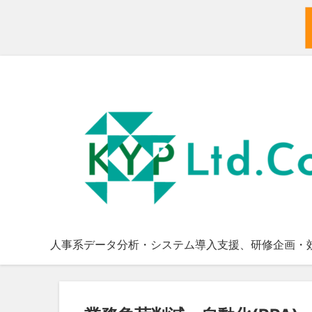
Skip
to
content
人事系データ分析・システム導入支援、研修企画・